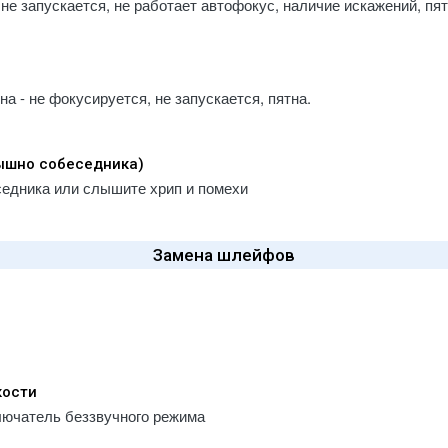
не запускается, не работает автофокус, наличие искажений, пя
 - не фокусируется, не запускается, пятна.
лышно собеседника)
седника или слышите хрип и помехи
Замена шлейфов
кости
лючатель беззвучного режима