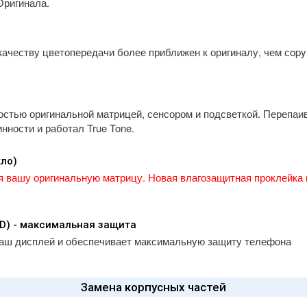
Оригинала.
d Pro (2018) 12.9" A1876 / A1895 /
 / A2014
d Pro (2020) 11" A2068 A2228 A2230
качеству цветопередачи более приближен к оригиналу, чем сopy
1
d Pro (2020) 12.9" A2069 / A2229 /
 / A2233
d Pro (2021) 11" A2301 / A2377 /
ностью оригинальной матрицей, сенсором и подсветкой. Перепаи
 / A2460
нности и работал True Tone.
d Pro (2021) 12.9" A2378 / A2379 /
 / A2462
кло)
d Pro (2022) 11" A2435, A2759,
я вашу оригинальную матрицу. Новая влагозащитная проклейка 
, A2762
d Pro (2022) 12.9" A2436 / A2437 /
 / A2766
5D) - максимальная защита
d Pro (2024) 11" A2836 / A2837 /
Ваш дисплей и обеспечивает максимальную защиту телефона
6
d Pro (2024) 13" M4 A2925 / A2926 /
7
Замена корпусных частей