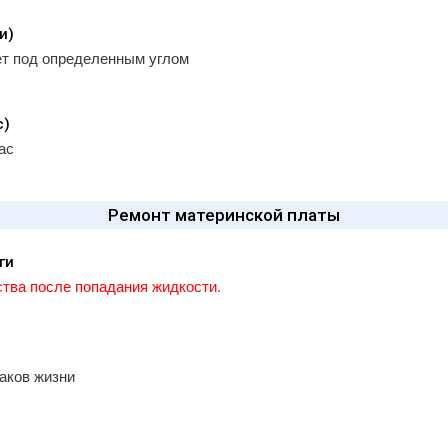
и)
ет под определенным углом
с)
ас
Ремонт материнской платы
ги
тва после попадания жидкости.
наков жизни