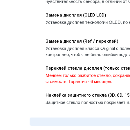
чувствительность сенсора, в отличии от 
- iPa
- Samsung Galaxy A54 (2023) A546E
A1983
- Samsung Galaxy A15 (2024) A155F
Замена дисплея (OLED LCD)
- iPa
- Samsung Galaxy A05s (2024) A057F
Установка дисплея технологии OLED, по 
A223
- Samsung Galaxy A05 (2024) A055F
- iPa
- Samsung Galaxy A55 5G (2024) A556E
A2232
Замена дисплея (Ref / переклей)
- Samsung Galaxy A35 (2024) A356E
- iPa
Установка дисплея класса Original с пол
- Samsung Galaxy A16 (2025) A165F
A2459
контроллер, чтобы не было ошибки подли
- Samsung Galaxy A56 (2025) A566E
- iPa
A2461
- Samsung Galaxy A36 (2024) A366E
Переклей стекла дисплея (только сте
- iPa
- Samsung Galaxy A26 (2025) A266B
Меняем только разбитое стекло, сохраня
A2761
- Samsung Galaxy A06 (2025) A065F
стоимость. Гарантия - 6 месяцев.
- iPa
A2764
Наклейка защитного стекла (3D, 6D, 1
- iPa
Защитное стекло полностью покрывает 
A300
- iPa
A300