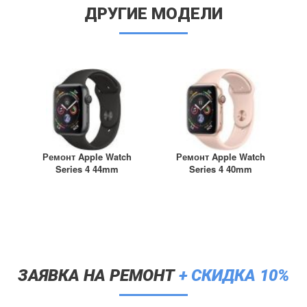
ДРУГИЕ МОДЕЛИ
d Pro (2018) 12.9" A1876 / A1895 /
 / A2014
d Pro (2020) 11" A2068 A2228 A2230
1
d Pro (2020) 12.9" A2069 / A2229 /
 / A2233
d Pro (2021) 11" A2301 / A2377 /
 / A2460
d Pro (2021) 12.9" A2378 / A2379 /
 / A2462
Ремонт Apple Watch
Ремонт Apple Watch
d Pro (2022) 11" A2435, A2759,
Series 4 44mm
Series 4 40mm
, A2762
d Pro (2022) 12.9" A2436 / A2437 /
 / A2766
d Pro (2024) 11" A2836 / A2837 /
6
d Pro (2024) 13" M4 A2925 / A2926 /
ЗАЯВКА НА РЕМОНТ
+ СКИДКА 10%
7