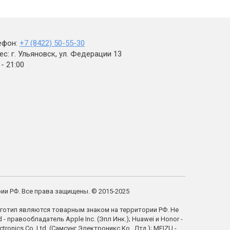
ефон:
+7 (8422) 50-55-30
с: г. Ульяновск, ул. Федерации 13
 - 21:00
рии РФ. Все права защищены. © 2015-2025
готип являются товарным знаком на территории РФ. Не
правообладатель Apple Inc. (Эпл Инк.); Huawei и Honor -
ics Co. Ltd. (Самсунг Электроникс Ко., Лтд.); MEIZU -