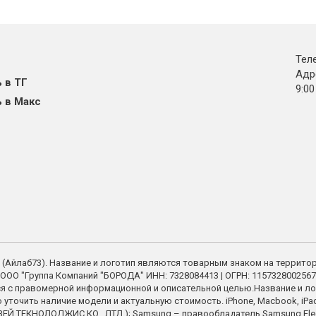
Тел
Адре
 в ТГ
9:00
 в Макс
73 (Айлаб73). Название и логотип являются товарным знаком на террито
ООО "Группа Компаний "БОРОДА" ИНН: 7328084413 | ОГРН: 1157328002567
я с правомерной информационной и описательной целью.Название и ло
точить наличие модели и актуальную стоимость. iPhone, Macbook, iPad - 
Й ТЕКНОЛОДЖИС КО., ЛТД.); Samsung – правообладатель Samsung Electron