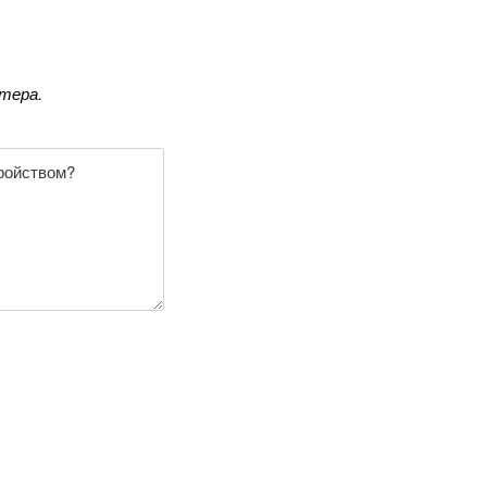
- Samsung Galaxy S26 (2026) S942B
- Samsung Galaxy S26 Plus (2026) S947B
- Samsung Galaxy S26 Ultra (2026) S948B
тера.