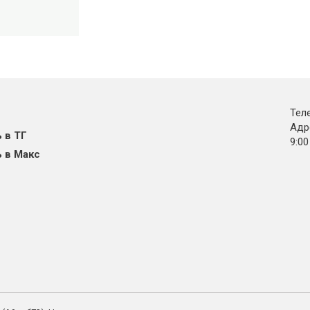
Тел
Адре
 в ТГ
9:00
 в Макс