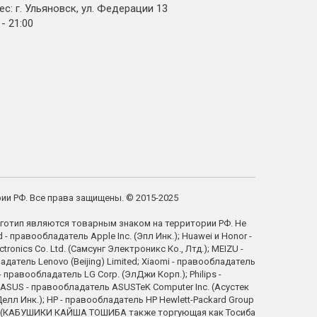
с: г. Ульяновск, ул. Федерации 13
 - 21:00
рии РФ. Все права защищены. © 2015-2025
готип являются товарным знаком на территории РФ. Не
правообладатель Apple Inc. (Эпл Инк.); Huawei и Honor -
ics Co. Ltd. (Самсунг Электроникс Ко., Лтд.); MEIZU -
атель Lenovo (Beijing) Limited; Xiaomi - правообладатель
правообладатель LG Corp. (ЭлДжи Корп.); Philips -
; ASUS - правообладатель ASUSTeK Computer Inc. (Асустек
елл Инк.); HP - правообладатель HP Hewlett-Packard Group
tion (КАБУШИКИ КАЙША ТОШИБА также торгующая как Тосиба