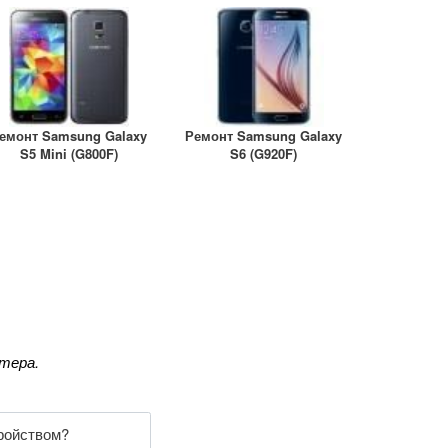
- Samsung Galaxy S26 (2026) S942B
- Samsung Galaxy S26 Plus (2026) S947B
- Samsung Galaxy S26 Ultra (2026) S948B
емонт Samsung Galaxy
Ремонт Samsung Galaxy
S5 Mini (G800F)
S6 (G920F)
тера.