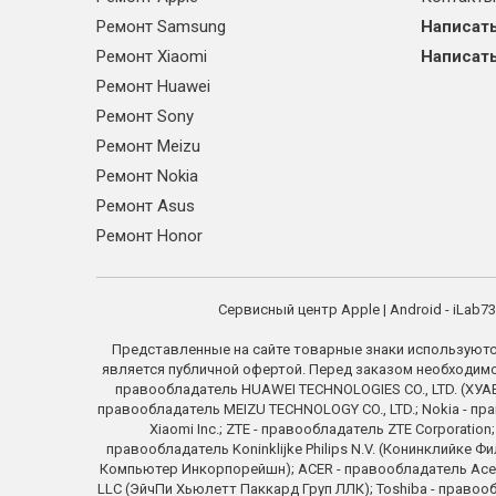
Ремонт Samsung
Написать
Ремонт Xiaomi
Написать
Ремонт Huawei
Ремонт Sony
Ремонт Meizu
Ремонт Nokia
Ремонт Asus
Ремонт Honor
Сервисный центр Apple | Android - iLab
Представленные на сайте товарные знаки используютс
является публичной офертой. Перед заказом необходимо у
правообладатель HUAWEI TECHNOLOGIES CO., LTD. (ХУАВЕ
правообладатель MEIZU TECHNOLOGY CO., LTD.; Nokia - пра
Xiaomi Inc.; ZTE - правообладатель ZTE Corporati
правообладатель Koninklijke Philips N.V. (Конинклийке Ф
Компьютер Инкорпорейшн); ACER - правообладатель Acer In
LLC (ЭйчПи Хьюлетт Паккард Груп ЛЛК); Toshiba - право