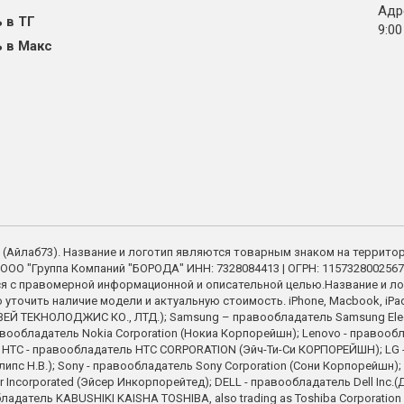
Адре
 в ТГ
9:00
 в Макс
73 (Айлаб73). Название и логотип являются товарным знаком на террито
ООО "Группа Компаний "БОРОДА" ИНН: 7328084413 | ОГРН: 1157328002567
я с правомерной информационной и описательной целью.Название и ло
точить наличие модели и актуальную стоимость. iPhone, Macbook, iPad - 
Й ТЕКНОЛОДЖИС КО., ЛТД.); Samsung – правообладатель Samsung Electron
вообладатель Nokia Corporation (Нокиа Корпорейшн); Lenovo - правооблад
on; HTC - правообладатель HTC CORPORATION (Эйч-Ти-Си КОРПОРЕЙШН); LG - 
илипс Н.В.); Sony - правообладатель Sony Corporation (Сони Корпорейшн)
corporated (Эйсер Инкорпорейтед); DELL - правообладатель Dell Inc.(Д
обладатель KABUSHIKI KAISHA TOSHIBA, also trading as Toshiba Corpora